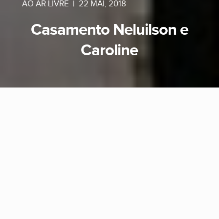
AO AR LIVRE
|
22 MAI, 2018
Casamento Neluilson e
Caroline
A fotografia de casamento nos dá o privilégio
de conhecer pessoas e histórias maravilhosas.
E foi assim neste casamento que fotografamos
na Capela São Francisco de Assis em Dois
Vizinhos - PR,